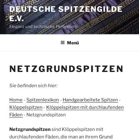
Zum
DEUTSCHE SPITZENGILDE
Inhalt
E.V.
springen
Eleganz und technische Perfektion
Menü
NETZGRUNDSPITZEN
Sie befinden sich hier:
Home
-
Spitzenlexikon
-
Handgearbeitete Spitzen
-
Klöppelspitzen
-
Klöppelspitzen mit durchlaufenden
Fäden
-
Netzgrundspitzen
Netzgrundspitzen
sind Klöppelspitzen mit
durchlaufenden Fäden, die man an ihrem
Grund