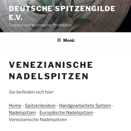
Zum
DEUTSCHE SPITZENGILDE
Inhalt
E.V.
springen
Eleganz und technische Perfektion
Menü
VENEZIANISCHE
NADELSPITZEN
Sie befinden sich hier:
Home
-
Spitzenlexikon
-
Handgearbeitete Spitzen
-
Nadelspitzen
-
Europäische Nadelspitzen
-
Venezianische Nadelspitzen