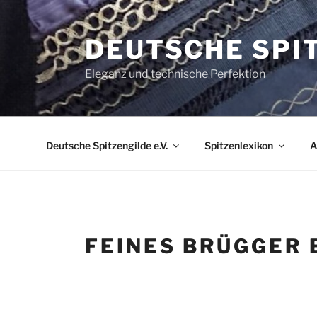
Zum
Inhalt
DEUTSCHE SPIT
springen
Eleganz und technische Perfektion
Deutsche Spitzengilde e.V.
Spitzenlexikon
A
FEINES BRÜGGER