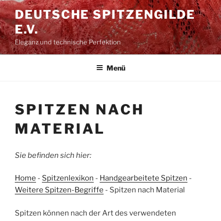
Zum
DEUTSCHE SPITZENGILDE
Inhalt
E.V.
springen
Eleganz und technische Perfektion
Menü
SPITZEN NACH
MATERIAL
Sie befinden sich hier:
Home
-
Spitzenlexikon
-
Handgearbeitete Spitzen
-
Weitere Spitzen-Begriffe
-
Spitzen nach Material
Spitzen können nach der Art des verwendeten