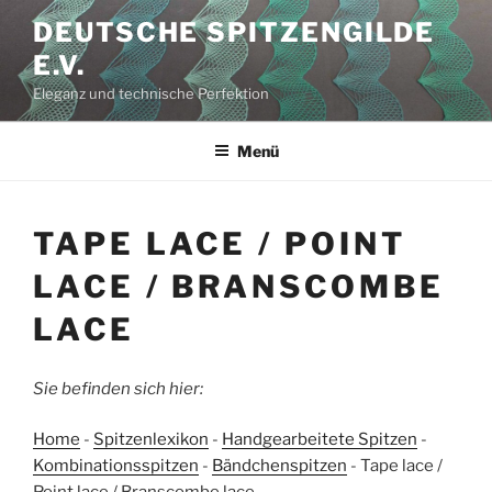
Zum
DEUTSCHE SPITZENGILDE
Inhalt
E.V.
springen
Eleganz und technische Perfektion
Menü
TAPE LACE / POINT
LACE / BRANSCOMBE
LACE
Sie befinden sich hier:
Home
-
Spitzenlexikon
-
Handgearbeitete Spitzen
-
Kombinationsspitzen
-
Bändchenspitzen
-
Tape lace /