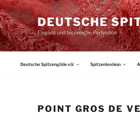
Zum
Inhalt
DEUTSCHE SPIT
springen
Eleganz und technische Perfektion
Deutsche Spitzengilde e.V.
Spitzenlexikon
A
POINT GROS DE V