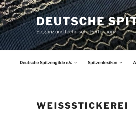
Zum
Inhalt
DEUTSCHE SPIT
springen
Eleganz und technische Perfektion
Deutsche Spitzengilde e.V.
Spitzenlexikon
A
WEISSSTICKEREI