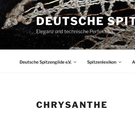
Zum
Inhalt
DEUTSCHE SPIT
springen
Eleganz und technische Perfektion
Deutsche Spitzengilde e.V.
Spitzenlexikon
A
CHRYSANTHE