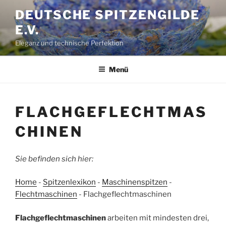
Zum
DEUTSCHE SPITZENGILDE
Inhalt
E.V.
springen
Eleganz und technische Perfektion
Menü
FLACHGEFLECHTMAS
CHINEN
Sie befinden sich hier:
Home
-
Spitzenlexikon
-
Maschinenspitzen
-
Flechtmaschinen
-
Flachgeflechtmaschinen
Flachgeflechtmaschinen
arbeiten mit mindesten drei,