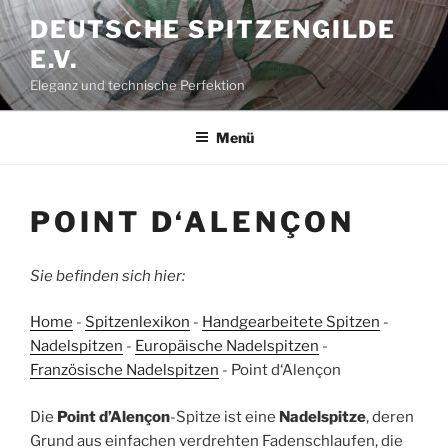
Zum
DEUTSCHE SPITZENGILDE
Inhalt
E.V.
springen
Eleganz und technische Perfektion
Menü
POINT D‘ALENÇON
Sie befinden sich hier:
Home
-
Spitzenlexikon
-
Handgearbeitete Spitzen
-
Nadelspitzen
-
Europäische Nadelspitzen
-
Französische Nadelspitzen
-
Point d‘Alençon
Die
Point d’Alençon
-Spitze ist eine
Nadelspitze
, deren
Grund aus einfachen verdrehten Fadenschlaufen, die