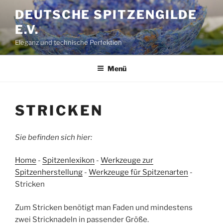
Zum
DEUTSCHE SPITZENGILDE
Inhalt
E.V.
springen
Eleganz und technische Perfektion
Menü
STRICKEN
Sie befinden sich hier:
Home
-
Spitzenlexikon
-
Werkzeuge zur
Spitzenherstellung
-
Werkzeuge für Spitzenarten
-
Stricken
Zum Stricken benötigt man Faden und mindestens
zwei Stricknadeln in passender Größe.